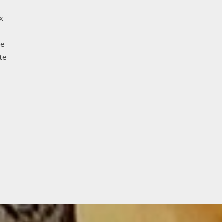
x
ce
te